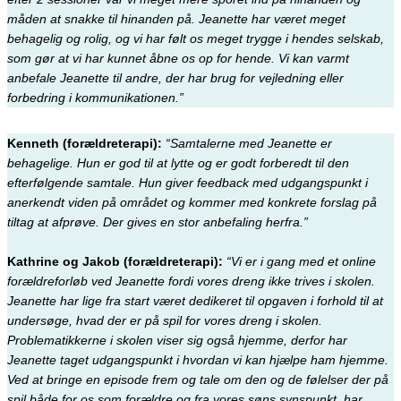
måden at snakke til hinanden på. Jeanette har været meget
behagelig og rolig, og vi har følt os meget trygge i hendes selskab,
som gør at vi har kunnet åbne os op for hende. Vi kan varmt
anbefale Jeanette til andre, der har brug for vejledning eller
forbedring i kommunikationen.”
Kenneth (forældreterapi):
“Samtalerne med Jeanette er
behagelige. Hun er god til at lytte og er godt forberedt til den
efterfølgende samtale. Hun giver feedback med udgangspunkt i
anerkendt viden på området og kommer med konkrete forslag på
tiltag at afprøve. Der gives en stor anbefaling herfra.”
Kathrine og Jakob (forældreterapi):
“Vi er i gang med et online
forældreforløb ved Jeanette fordi vores dreng ikke trives i skolen.
Jeanette har lige fra start været dedikeret til opgaven i forhold til at
undersøge, hvad der er på spil for vores dreng i skolen.
Problematikkerne i skolen viser sig også hjemme, derfor har
Jeanette taget udgangspunkt i hvordan vi kan hjælpe ham hjemme.
Ved at bringe en episode frem og tale om den og de følelser der på
spil både for os som forældre og fra vores søns synspunkt, har