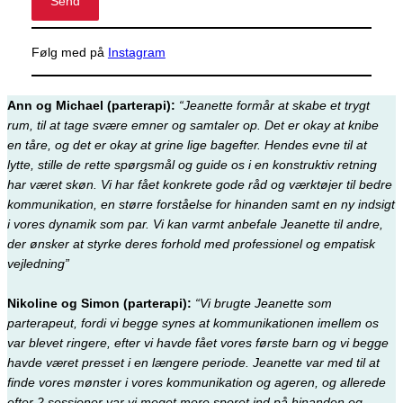
Send
Følg med på
Instagram
Ann og Michael (parterapi):
“Jeanette formår at skabe et trygt
rum, til at tage svære emner og samtaler op. Det er okay at knibe
en tåre, og det er okay at grine lige bagefter. Hendes evne til at
lytte, stille de rette spørgsmål og guide os i en konstruktiv retning
har været skøn. Vi har fået konkrete gode råd og værktøjer til bedre
kommunikation, en større forståelse for hinanden samt en ny indsigt
i vores dynamik som par. Vi kan varmt anbefale Jeanette til andre,
der ønsker at styrke deres forhold med professionel og empatisk
vejledning”
Nikoline og Simon (parterapi):
“Vi brugte Jeanette som
parterapeut, fordi vi begge synes at kommunikationen imellem os
var blevet ringere, efter vi havde fået vores første barn og vi begge
havde været presset i en længere periode. Jeanette var med til at
finde vores mønster i vores kommunikation og ageren, og allerede
efter 2 sessioner var vi meget mere sporet ind på hinanden og