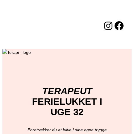
Spring
til
indhold
Insta
Fac
TERAPEUT
FERIELUKKET I
UGE 32
Foretrækker du at blive i dine egne trygge