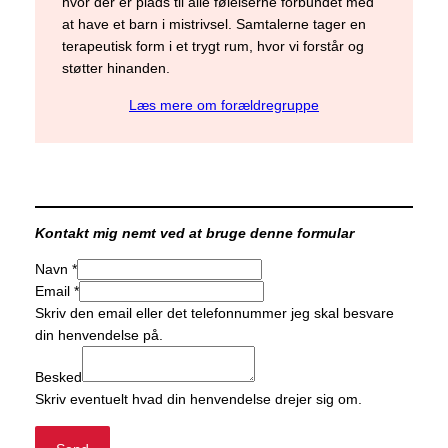
hvor der er plads til alle følelserne forbundet med
at have et barn i mistrivsel. Samtalerne tager en
terapeutisk form i et trygt rum, hvor vi forstår og
støtter hinanden.
Læs mere om forældregruppe
Kontakt mig nemt ved at bruge denne formular
Navn
Navn
*
Email
Email
*
Besked
Skriv den email eller det telefonnummer jeg skal besvare
din henvendelse på.
Besked
Skriv eventuelt hvad din henvendelse drejer sig om.